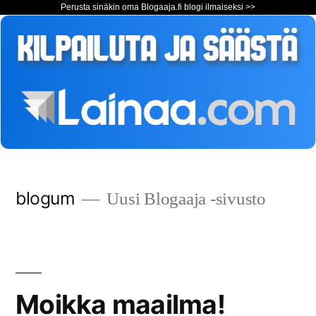
Perusta sinäkin oma Blogaaja.fi blogi ilmaiseksi >>
Siirry
blogum
Uusi Blogaaja -sivusto
sisältöön
Moikka maailma!