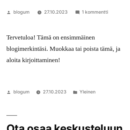
Artikkelin
artikkeliin
blogum
27.10.2023
1 kommentti
julkaisija
Moikka
on
maailma!
Tervetuloa! Tämä on ensimmäinen
blogimerkintäsi. Muokkaa tai poista tämä, ja
aloita kirjoittaminen!
Artikkelin
Julkaistu
blogum
27.10.2023
Yleinen
julkaisija
kategoriassa
on
Ota osaa keskusteluun